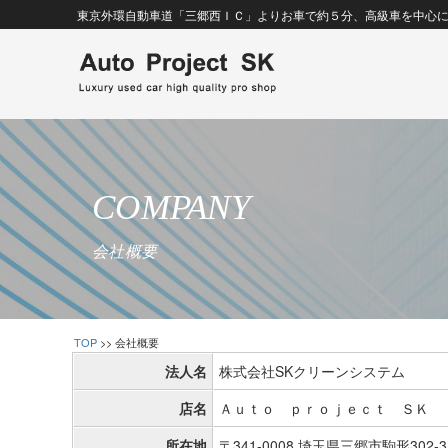
東京外環自動車道「三郷西ＩＣ」よりお車で約５分、高級車を中心
COMPANY
会社概要
TOP
>> 会社概要
法人名
株式会社SKクリーンシステム
店名
Ａｕｔｏ ｐｒｏｊｅｃｔ ＳＫ
所在地
〒341-0008 埼玉県三郷市駒形302-3