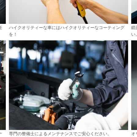
任
ハイクオリティーな車にはハイクオリティーなコーティング
鏡
を！
い
ナ
専門の整備士によるメンテナンスでご安心ください。
オ