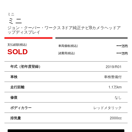
ミニ
ミニ
ジョン・クーパー・ワークス 3ドア純正ナビBカメラヘッドア
ップディスプレイ
支払総額
(税込)
---
車両価格
(税込)
万円
SOLD
---
諸費用
(税込)
万円
年式（初年度登録）
2019/R01
車検
車検整備付
走行距離
1.1万km
修復
なし
ボディカラー
レッドメタリック
排気量
2000cc