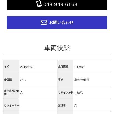
048-949-6163
お問い合わせ
車両状態
2019/R01
1.1万km
年式
走行距離
なし
車検整備付
修理歴
車検
定期点検記録
◯
リ済込
リサイクル料
簿
-
◯
ワンオーナー
禁煙車