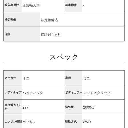
正規輸入車
-
輸入車属性
新車物件
法定整備込
法定整備
保証付 1ヶ月
保証
スペック
ミニ
ミニ
メーカー
車種
ハッチバック
レッドメタリック
ボディタイプ
ボディカラー
車台番号下3
297
2000cc
排気量
桁
ガソリン
2WD
エンジン種別
駆動方式